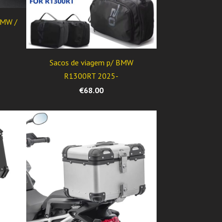
BMW /
h
Sacos de viagem p/ BMW
R1300RT 2025-
€68.00