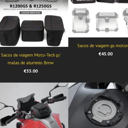
Sacos de viagem gs motor
€45.00
Sacos de viagem Moto-Tech p/
malas de aluminio Bmw
€55.00