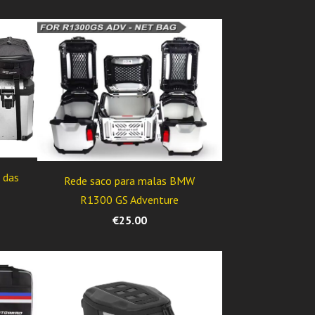
 das
Rede saco para malas BMW
R1300 GS Adventure
€25.00