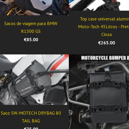
Top case universal alumí
Sacos de viagem para BMW
Moto-Tech 45Litros - Pret
R1300 GS
Cinza
€85.00
€265.00
Saco SW-MOTECH DRYBAG 80
TAIL BAG