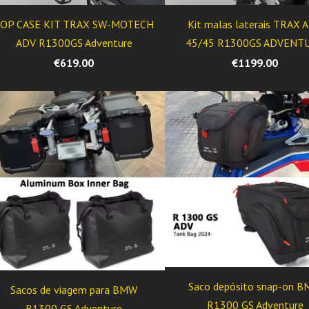
TOP CASE KIT TRAX SW-MOTECH
Kit malas laterais TRAX 
ADV R1300GS Adventure
45/45 R1300GS ADVENT
€619.00
€1199.00
Saco depósito snap-on 
Sacos de viagem para BMW
R1300 GS Adventure
R1300 GS Adventure