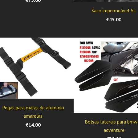
€75.00
Saco impermeável 6L
€45.00
Pegas para malas de alumínio
amarelas
Bolsas laterais para bmw
€14.00
adventure