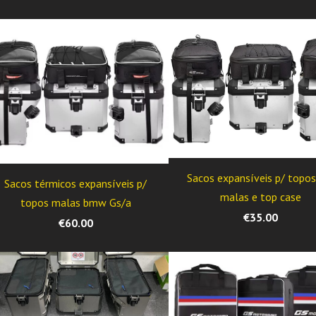
Sacos expansíveis p/ topos
Sacos térmicos expansíveis p/
malas e top case
topos malas bmw Gs/a
€35.00
€60.00