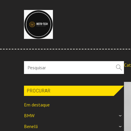
Cat
PROCURAR
Em destaque
BMW
›
Benelli
›