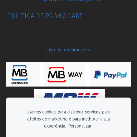
POLITICA DE PRIVACIDADE
Livro de reclamações
Usamos cookies para distribuir serviços, para
efeitos de marketing e para melhorar a sua
Copyright © 2026 Moto-Tech - Todos os direitos reservados
experência.
Personalizar