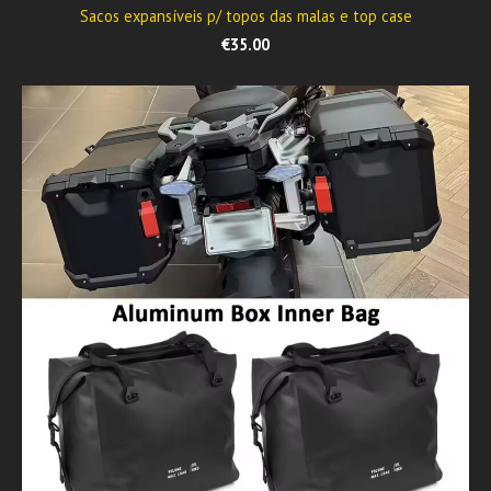
Sacos expansíveis p/ topos das malas e top case
€35.00