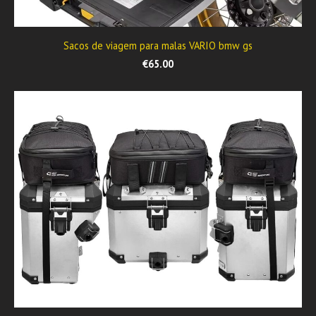
Sacos de viagem para malas VARIO bmw gs
€65.00