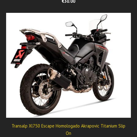
€30.00
Transalp Xl750 Escape Homologado Akrapovic Titanium Slip
On