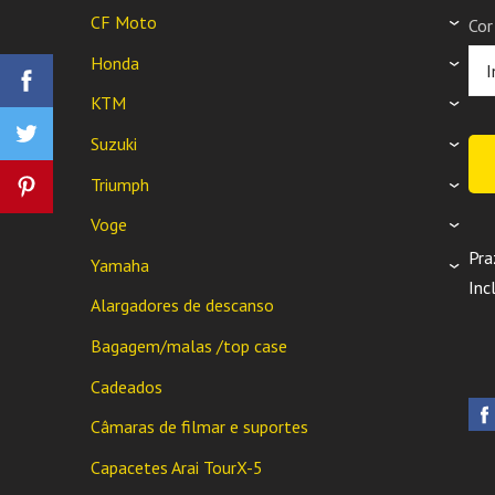
CF Moto
Cor
›
Honda
›
KTM
›
Suzuki
›
Triumph
›
Voge
›
Pra
Yamaha
›
Inc
Alargadores de descanso
Bagagem/malas /top case
Cadeados
Câmaras de filmar e suportes
Capacetes Arai TourX-5