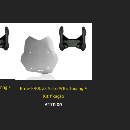
ing +
Bmw F900GS Vidro WRS Touring +
Kit fixação
€170.00