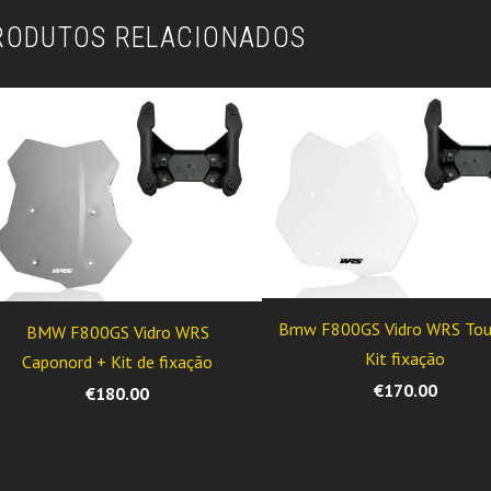
RODUTOS RELACIONADOS
Bmw F800GS Vidro WRS Tour
BMW F800GS Vidro WRS
Kit fixação
Caponord + Kit de fixação
€170.00
€180.00