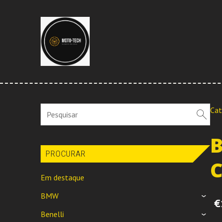
Cat
B
PROCURAR
C
Em destaque
BMW
›
€
Benelli
›