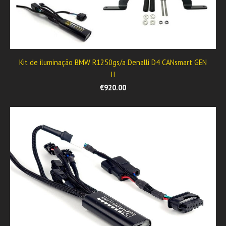
Kit de iluminação BMW R1250gs/a Denalli D4 CANsmart GEN
II
€920.00