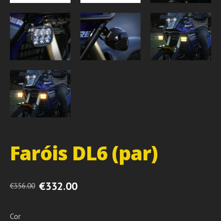
Faróis DL6 (par)
€332.00
€356.00
Cor