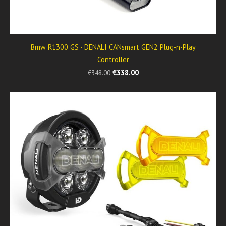
Bmw R1300 GS - DENALI CANsmart GEN2 Plug-n-Play
Controller
€338.00
€348.00