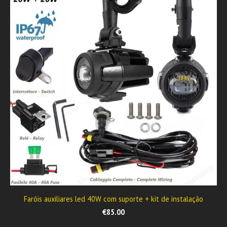
Faróis auxiliares led 40W com suporte + kit de instalação
€85.00