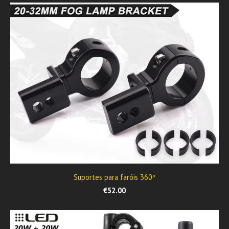
Suportes para faróis 360º
€52.00