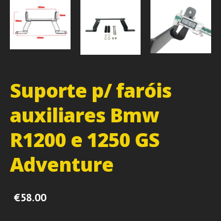
Suporte p/ faróis
auxiliares Bmw
R1200 e 1250 GS
Adventure
€58.00