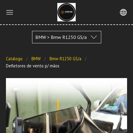
BMW > Bmw R1250 GS/a
Catálogo
BMW
Bmw R1250 GS/a
Defletores de vento p/ mãos