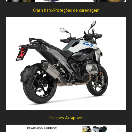
Crash bars/Proteções de carenagem
Escapes Akrapovic