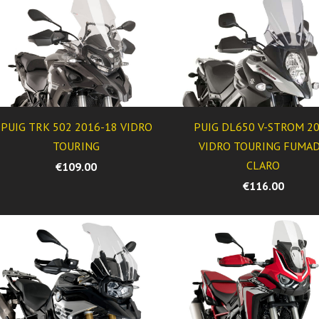
PUIG TRK 502 2016-18 VIDRO
PUIG DL650 V-STROM 2
TOURING
VIDRO TOURING FUMA
CLARO
€109.00
€116.00