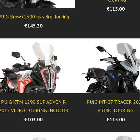
€115.00
PUIG Bmw r1300 gs vidro Touring
€145.20
PUIG KTM 1290 SUP ADVEN R
PUIG MT-07 TRACER 20
2017 VIDRO TOURING INCOLOR
VIDRO TOURING
€103.00
€115.00