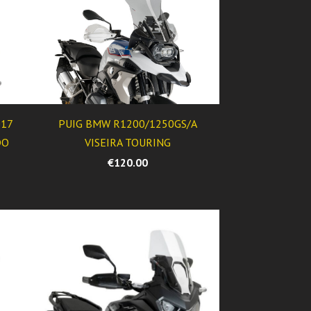
017
PUIG BMW R1200/1250GS/A
DO
VISEIRA TOURING
€120.00