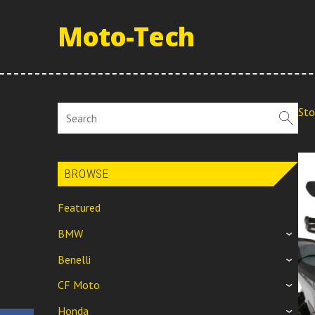
Moto-Tech
Sto
BROWSE
Featured
BMW
›
Benelli
›
CF Moto
›
Honda
›