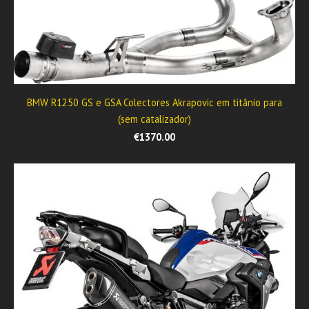
BMW R1250 GS e GSA Colectores Akrapovic em titânio para
(sem catalizador)
€1370.00