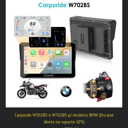
Carpuride W502BS e W702BS p/ modelos BMW (Encaixe
direto no suporte GPS)