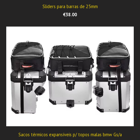
Sliders para barras de 25mm
€38.00
Sacos térmicos expansíveis p/ topos malas bmw Gs/a