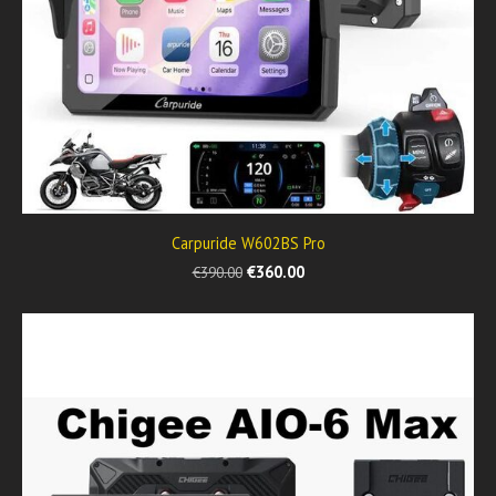
Carpuride W602BS Pro
€360.00
€390.00