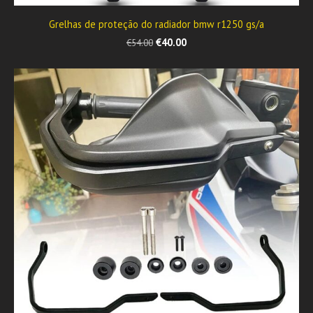
Grelhas de proteção do radiador bmw r1250 gs/a
€40.00
€54.00