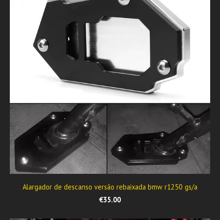
Alargador de descanso versão rebaixada bmw r1250 gs/a
€35.00