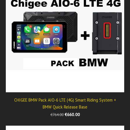
CHIGEE BMW Pack AIO-6 LTE (4G) Smart Riding System +
BMW Quick Release Base
€660.00
€764.00