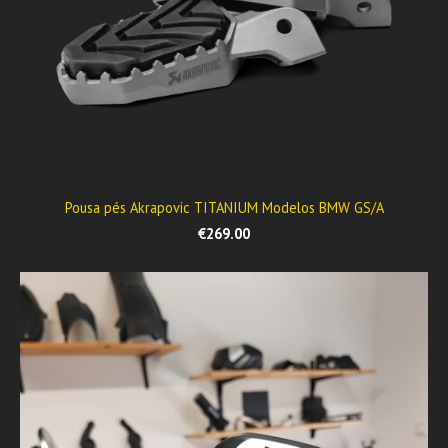
Pousa pés Akrapovic TITANIUM Modelos BMW GS/A
€269.00