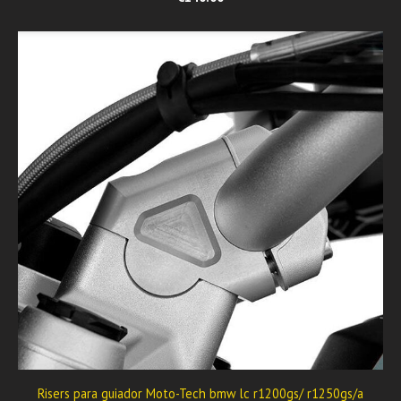
Risers para guiador Moto-Tech bmw lc r1200gs/ r1250gs/a